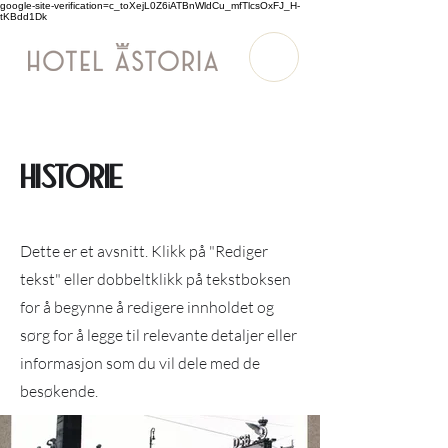
google-site-verification=c_toXejL0Z6iATBnWldCu_mfTlcsOxFJ_H-
tKBdd1Dk
HISTORIE
Dette er et avsnitt. Klikk på "Rediger
tekst" eller dobbeltklikk på tekstboksen
for å begynne å redigere innholdet og
sørg for å legge til relevante detaljer eller
informasjon som du vil dele med de
besøkende.