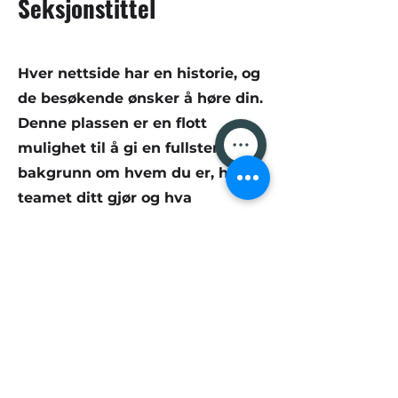
Seksjonstittel
Hver nettside har en historie, og
de besøkende ønsker å høre din.
Denne plassen er en flott
mulighet til å gi en fullstendig
bakgrunn om hvem du er, hva
teamet ditt gjør og hva
nettstedet ditt har å tilby.
Dobbeltklikk på tekstboksen for
å begynne å redigere innholdet
ditt, og sørg for å legge til alle
relevante detaljer du vil at
besøkende skal vite.
Hvis du er en bedrift, snakk om